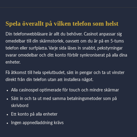
Spela överallt på vilken telefon som helst
Din telefonwebbläsare är allt du behöver. Casinot anpassar sig
omedelbar till din skärmstorlek, oavsett om du är på en 5-tums
telefon eller surfplatta. Varje sida läses in snabbt, pekstyrningar
svarar omedelbar och ditt konto förblir synkroniserat på alla dina
enheter.
Få åtkomst till hela spelutbudet, sätt in pengar och ta ut vinster
direkt från din telefon utan att installera något.
Alla casinospel optimerade för touch och mindre skärmar
Sätt in och ta ut med samma betalningsmetoder som på
skrivbord
Ett konto på alla enheter
Ingen appnedladdning krävs