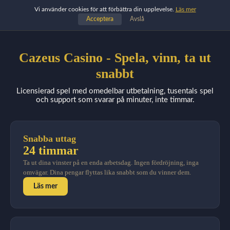
Vi använder cookies för att förbättra din upplevelse.
Läs mer
cazeus casino
Spela
SV
▾
Acceptera
Avslå
Spel
Cazeus Casino - Spela, vinn, ta ut
Bonusar
snabbt
Kampanjer
Licensierad spel med omedelbar utbetalning, tusentals spel
och support som svarar på minuter, inte timmar.
Support
Snabba uttag
24 timmar
Ta ut dina vinster på en enda arbetsdag. Ingen fördröjning, inga
omvägar. Dina pengar flyttas lika snabbt som du vinner dem.
Läs mer