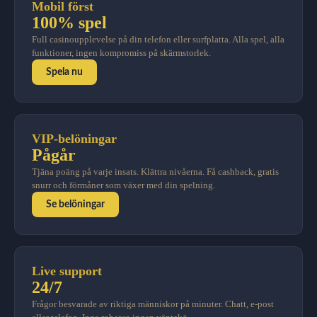
Mobil först
100% spel
Full casinoupplevelse på din telefon eller surfplatta. Alla spel, alla
funktioner, ingen kompromiss på skärmstorlek.
Spela nu
VIP-belöningar
Pågår
Tjäna poäng på varje insats. Klättra nivåerna. Få cashback, gratis
snurr och förmåner som växer med din spelning.
Se belöningar
Live support
24/7
Frågor besvarade av riktiga människor på minuter. Chatt, e-post