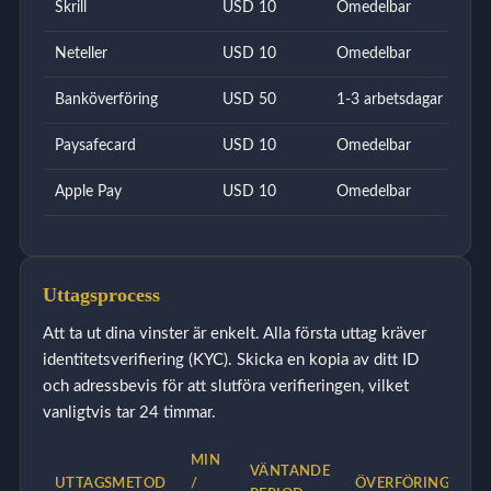
Skrill
USD 10
Omedelbar
Neteller
USD 10
Omedelbar
Banköverföring
USD 50
1-3 arbetsdagar
Paysafecard
USD 10
Omedelbar
Apple Pay
USD 10
Omedelbar
Uttagsprocess
Att ta ut dina vinster är enkelt. Alla första uttag kräver
identitetsverifiering (KYC). Skicka en kopia av ditt ID
och adressbevis för att slutföra verifieringen, vilket
vanligtvis tar 24 timmar.
MIN
VÄNTANDE
UTTAGSMETOD
/
ÖVERFÖRINGSTID