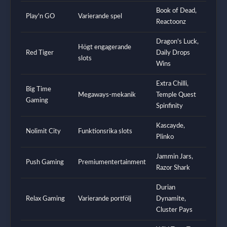
Book of Dead,
Play'n GO
Varierande spel
Reactoonz
Dragon's Luck,
Högt engagerande
Red Tiger
Daily Drops
slots
Wins
Extra Chilli,
Big Time
Megaways-mekanik
Temple Quest
Gaming
Spinfinity
Kascayde,
Nolimit City
Funktionsrika slots
Plinko
Jammin Jars,
Push Gaming
Premiumentertainment
Razor Shark
Durian
Relax Gaming
Varierande portfölj
Dynamite,
Cluster Pays